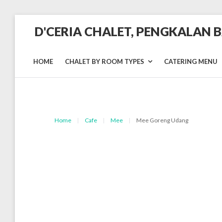
Skip
D'CERIA CHALET, PENGKALAN 
to
content
Terdapat
Sehingga
19
HOME
CHALET BY ROOM TYPES
CATERING MENU
unit
Chalet
Home
|
Cafe
|
Mee
|
Mee Goreng Udang