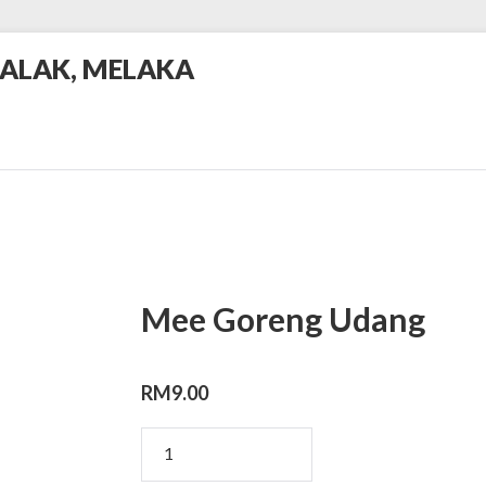
BALAK, MELAKA
Mee Goreng Udang
RM
9.00
Mee
Goreng
Udang