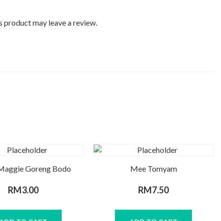
 product may leave a review.
Maggie Goreng Bodo
Mee Tomyam
RM
3.00
RM
7.50