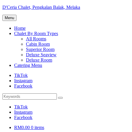
Skip
D'Ceria Chalet, Pengkalan Balak, Melaka
to
Terdapat
content
Menu
Sehingga
19
Home
unit
Chalet By Room Types
Chalet
All Rooms
Cabin Room
Superior Room
Deluxe Seaview
Deluxe Room
Catering Menu
TikTok
Instagram
Facebook
Search
Search
for:
TikTok
Instagram
Facebook
RM0.00
0 items