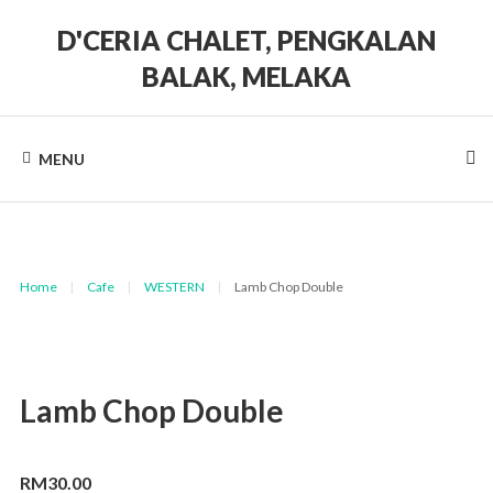
Skip
to
D'CERIA CHALET, PENGKALAN
content
BALAK, MELAKA
Terdapat
Sehingga
19
MENU
unit
Chalet
Home
|
Cafe
|
WESTERN
|
Lamb Chop Double
Lamb Chop Double
RM
30.00