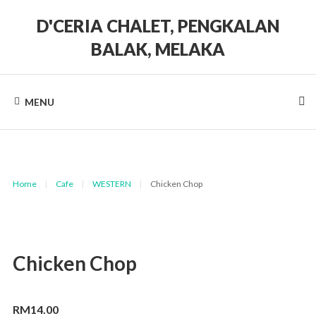
Skip
to
D'CERIA CHALET, PENGKALAN
content
BALAK, MELAKA
Terdapat
Sehingga
19
MENU
unit
Chalet
Home
|
Cafe
|
WESTERN
|
Chicken Chop
Chicken Chop
RM
14.00