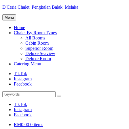
Skip
D'Ceria Chalet, Pengkalan Balak, Melaka
to
Terdapat
content
Menu
Sehingga
19
Home
unit
Chalet By Room Types
Chalet
All Rooms
Cabin Room
Superior Room
Deluxe Seaview
Deluxe Room
Catering Menu
TikTok
Instagram
Facebook
Search
Search
for:
TikTok
Instagram
Facebook
RM0.00
0 items