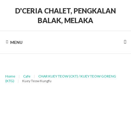
Skip
to
D'CERIA CHALET, PENGKALAN
content
BALAK, MELAKA
Terdapat
Sehingga
19
MENU
unit
Chalet
Home
|
Cafe
|
CHAR KUEY TEOW (CKT) / KUEY TEOW GORENG
(KTG)
|
Kuey Teow Kungfu