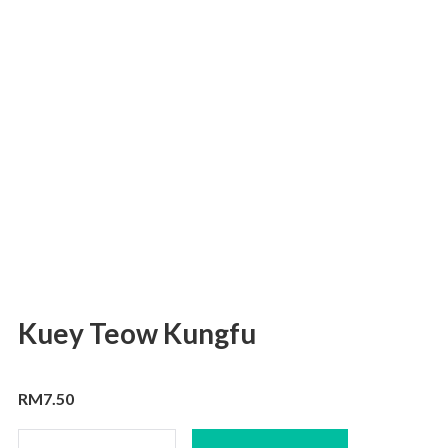
Kuey Teow Kungfu
RM
7.50
Kuey