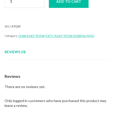
ADD TO CART
Teow
Kungfu
quantity
SKU:
KTGKf
Category:
CHAR KUEY TEOW (CKT) / KUEY TEOW GORENG (KTG)
REVIEWS (0)
Reviews
There are no reviews yet.
Only logged in customers who have purchased this product may
leave a review.