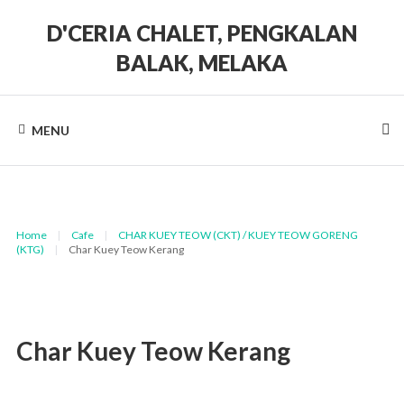
Skip
to
D'CERIA CHALET, PENGKALAN
content
BALAK, MELAKA
Terdapat
Sehingga
19
MENU
unit
Chalet
Home
|
Cafe
|
CHAR KUEY TEOW (CKT) / KUEY TEOW GORENG
(KTG)
|
Char Kuey Teow Kerang
Char Kuey Teow Kerang