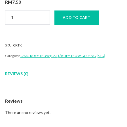
RM
7.50
Char
ADD TO CART
Kuey
Teow
Kerang
quantity
SKU:
CKTK
Category:
CHAR KUEY TEOW (CKT) / KUEY TEOW GORENG (KTG)
REVIEWS (0)
Reviews
There are no reviews yet.