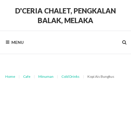
Skip
to
D'CERIA CHALET, PENGKALAN
content
BALAK, MELAKA
Terdapat
Sehingga
19
MENU
unit
Chalet
Home
|
Cafe
|
Minuman
|
Cold Drinks
|
Kopi Ais Bungkus