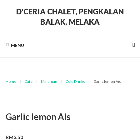
Skip
to
D'CERIA CHALET, PENGKALAN
content
BALAK, MELAKA
Terdapat
Sehingga
19
MENU
unit
Chalet
Home
|
Cafe
|
Minuman
|
Cold Drinks
|
Garlic lemon Ais
Garlic lemon Ais
RM
3.50