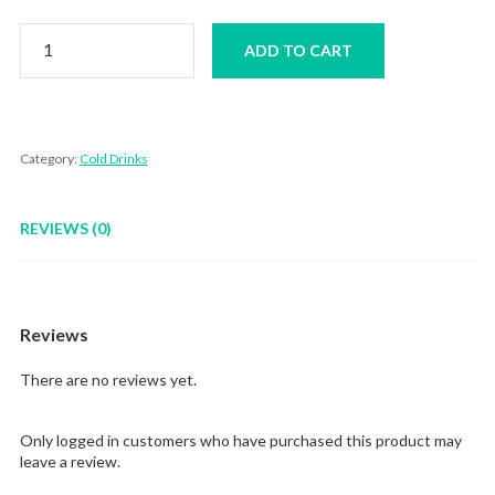
Garlic
ADD TO CART
lemon
Ais
quantity
Category:
Cold Drinks
REVIEWS (0)
Reviews
There are no reviews yet.
Only logged in customers who have purchased this product may
leave a review.