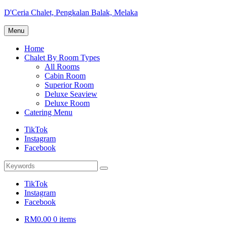
Skip
D'Ceria Chalet, Pengkalan Balak, Melaka
to
Terdapat
content
Menu
Sehingga
19
Home
unit
Chalet By Room Types
Chalet
All Rooms
Cabin Room
Superior Room
Deluxe Seaview
Deluxe Room
Catering Menu
TikTok
Instagram
Facebook
Search
Search
for:
TikTok
Instagram
Facebook
RM0.00
0 items