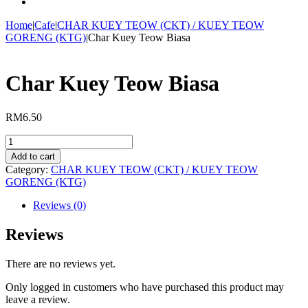
Home
|
Cafe
|
CHAR KUEY TEOW (CKT) / KUEY TEOW
GORENG (KTG)
|
Char Kuey Teow Biasa
Char Kuey Teow Biasa
RM
6.50
Char
Kuey
Add to cart
Teow
Category:
CHAR KUEY TEOW (CKT) / KUEY TEOW
Biasa
GORENG (KTG)
quantity
Reviews (0)
Reviews
There are no reviews yet.
Only logged in customers who have purchased this product may
leave a review.