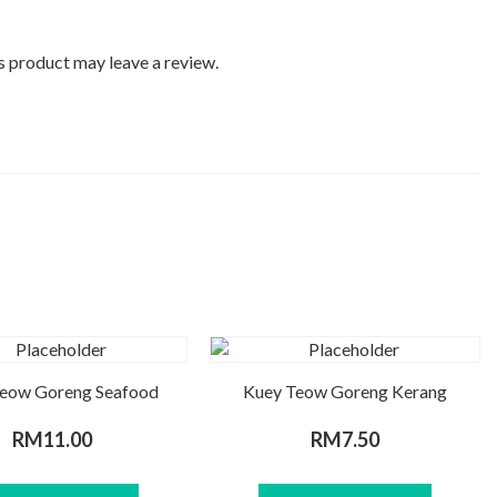
 product may leave a review.
eow Goreng Seafood
Kuey Teow Goreng Kerang
RM
11.00
RM
7.50