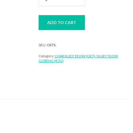
Kuey
Teow
Seafood
(Udang,
ADD TO CART
Kupang
&
Kerang)
SKU:
CKTS
quantity
Category:
CHAR KUEY TEOW (CKT) / KUEY TEOW
GORENG (KTG)