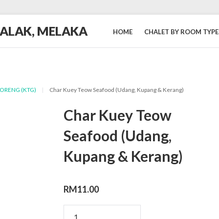
BALAK, MELAKA
HOME
CHALET BY ROOM TYPE
GORENG (KTG)
|
Char Kuey Teow Seafood (Udang, Kupang & Kerang)
Char Kuey Teow
Seafood (Udang,
Kupang & Kerang)
RM
11.00
Char