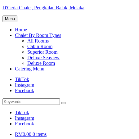
Skip
D'Ceria Chalet, Pengkalan Balak, Melaka
to
Terdapat
content
Menu
Sehingga
19
Home
unit
Chalet By Room Types
Chalet
All Rooms
Cabin Room
Superior Room
Deluxe Seaview
Deluxe Room
Catering Menu
TikTok
Instagram
Facebook
Search
Search
for:
TikTok
Instagram
Facebook
RM0.00
0 items