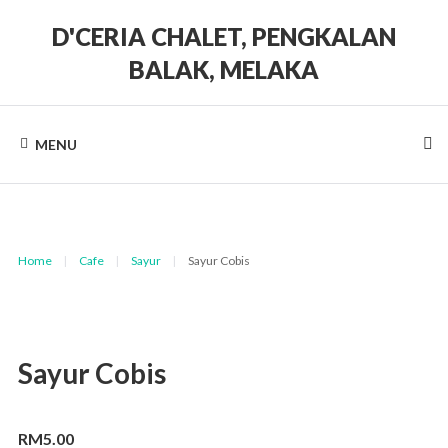
Skip
to
D'CERIA CHALET, PENGKALAN
content
BALAK, MELAKA
Terdapat
Sehingga
19
MENU
unit
Chalet
Home
|
Cafe
|
Sayur
|
Sayur Cobis
Sayur Cobis
RM
5.00