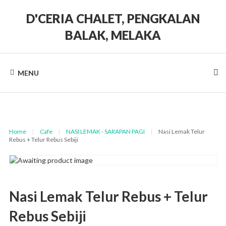
Skip
to
D'CERIA CHALET, PENGKALAN
content
BALAK, MELAKA
Terdapat
Sehingga
19
MENU
unit
Chalet
Home
|
Cafe
|
NASI LEMAK - SARAPAN PAGI
|
Nasi Lemak Telur
Rebus + Telur Rebus Sebiji
Nasi Lemak Telur Rebus + Telur
Rebus Sebiji