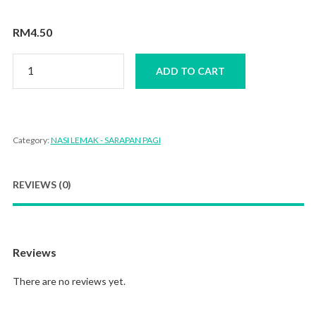
RM
4.50
Nasi
ADD TO CART
Lemak
Telur
Rebus
+
Telur
Rebus
Category:
NASI LEMAK - SARAPAN PAGI
Sebiji
quantity
REVIEWS (0)
Reviews
There are no reviews yet.