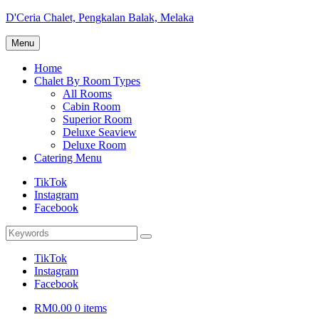
Skip
D'Ceria Chalet, Pengkalan Balak, Melaka
to
Terdapat
content
Menu
Sehingga
19
Home
unit
Chalet By Room Types
Chalet
All Rooms
Cabin Room
Superior Room
Deluxe Seaview
Deluxe Room
Catering Menu
TikTok
Instagram
Facebook
Search
Search
for:
TikTok
Instagram
Facebook
RM0.00
0 items