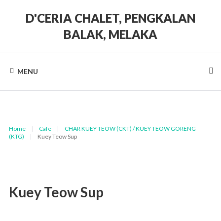
Skip
to
D'CERIA CHALET, PENGKALAN
content
BALAK, MELAKA
Terdapat
Sehingga
19
MENU
unit
Chalet
Home
|
Cafe
|
CHAR KUEY TEOW (CKT) / KUEY TEOW GORENG
(KTG)
|
Kuey Teow Sup
Kuey Teow Sup