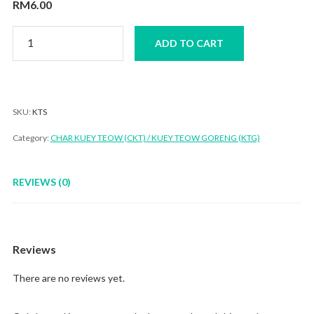
RM
6.00
Kuey
ADD TO CART
Teow
Sup
quantity
SKU:
KTS
Category:
CHAR KUEY TEOW (CKT) / KUEY TEOW GORENG (KTG)
REVIEWS (0)
Reviews
There are no reviews yet.