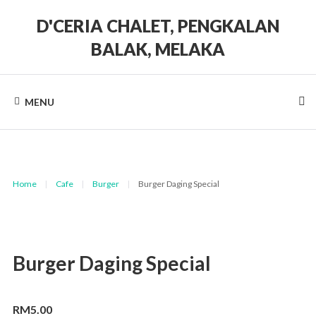
Skip
to
D'CERIA CHALET, PENGKALAN
content
BALAK, MELAKA
Terdapat
Sehingga
19
MENU
unit
Chalet
Home
|
Cafe
|
Burger
|
Burger Daging Special
Burger Daging Special
RM
5.00