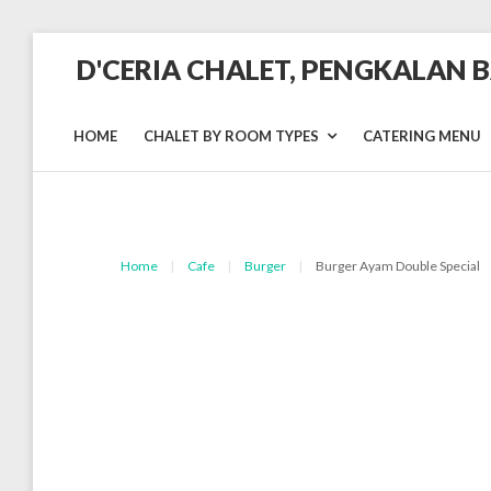
Skip
D'CERIA CHALET, PENGKALAN 
to
content
Terdapat
Sehingga
19
HOME
CHALET BY ROOM TYPES
CATERING MENU
unit
Chalet
Home
|
Cafe
|
Burger
|
Burger Ayam Double Special