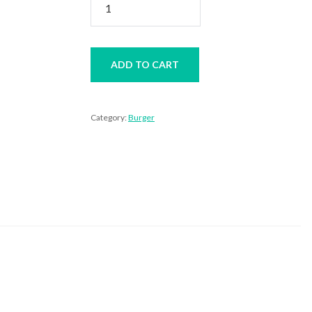
Ayam
Double
Special
quantity
ADD TO CART
Category:
Burger