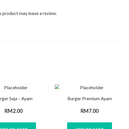
 product may leave a review.
rger Saja – Ayam
Burger Premium Ayam
RM
2.00
RM
7.00