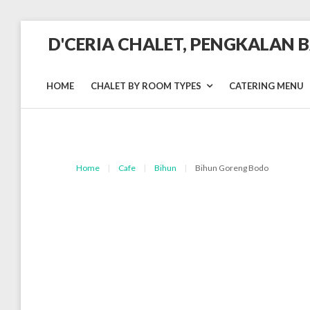
Skip
D'CERIA CHALET, PENGKALAN 
to
content
Terdapat
Sehingga
19
HOME
CHALET BY ROOM TYPES
CATERING MENU
unit
Chalet
Home
|
Cafe
|
Bihun
|
Bihun Goreng Bodo