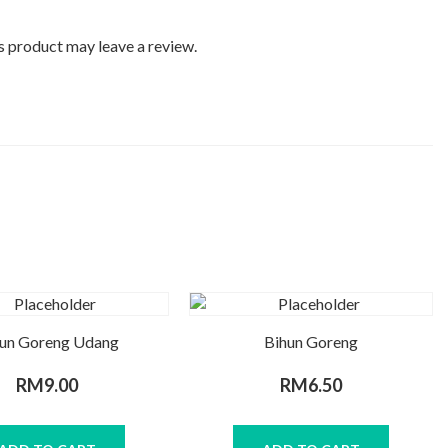
 product may leave a review.
un Goreng Udang
Bihun Goreng
RM
9.00
RM
6.50