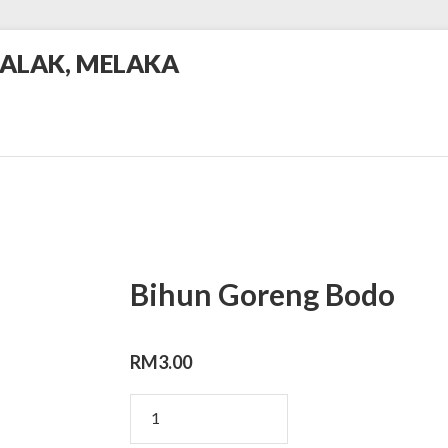
BALAK, MELAKA
Bihun Goreng Bodo
RM
3.00
Bihun
Goreng
Bodo