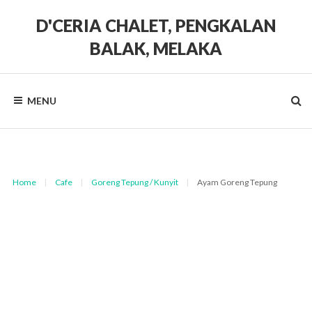
Skip
to
D'CERIA CHALET, PENGKALAN
content
BALAK, MELAKA
Terdapat
Sehingga
19
MENU
unit
Chalet
Home
|
Cafe
|
Goreng Tepung / Kunyit
|
Ayam Goreng Tepung