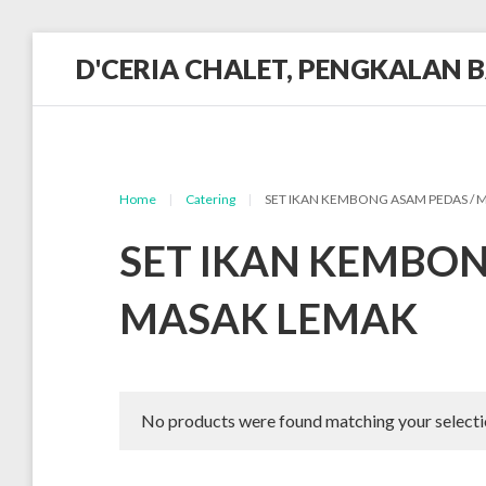
Skip
D'CERIA CHALET, PENGKALAN 
to
content
Terdapat
Sehingga
19
unit
Chalet
Home
|
Catering
|
SET IKAN KEMBONG ASAM PEDAS / 
SET IKAN KEMBON
MASAK LEMAK
No products were found matching your selecti