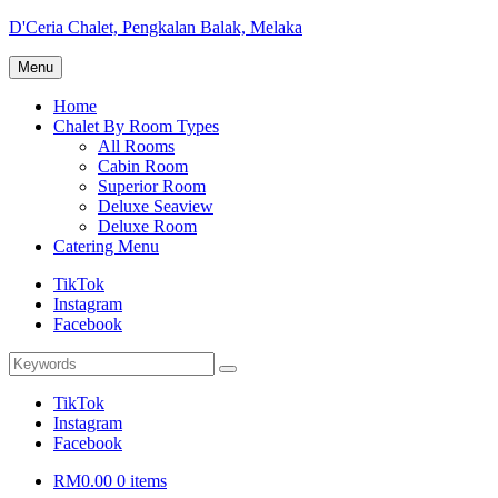
Skip
D'Ceria Chalet, Pengkalan Balak, Melaka
to
Terdapat
content
Menu
Sehingga
19
Home
unit
Chalet By Room Types
Chalet
All Rooms
Cabin Room
Superior Room
Deluxe Seaview
Deluxe Room
Catering Menu
TikTok
Instagram
Facebook
Search
Search
for:
TikTok
Instagram
Facebook
RM0.00
0 items