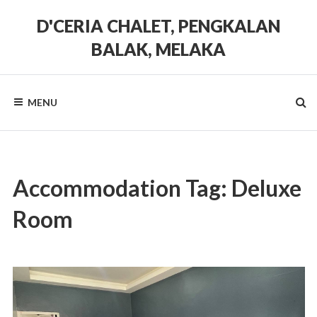
Skip
to
D'CERIA CHALET, PENGKALAN
content
BALAK, MELAKA
Terdapat
Sehingga
19
MENU
unit
Chalet
Accommodation Tag:
Deluxe
Room